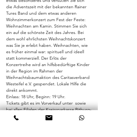
etwas Besonderes und versüßen Sie sich 
die Adventszeit mit der bekannten Rainer 
Tures Band und dem etwas anderen 
Wohnzimmerkonzert zum Fest der Feste: 
Weihnachten am Kamin. Stimmen Sie sich 
ein auf die schönste Zeit des Jahres. Bei 
dem wohl ehrlichsten Weihnachtskonzert 
was Sie je erlebt haben. Weihnachten, wie 
es früher einmal war: spirituell und ideell 
statt kommerziell. Der Erlös der 
Konzertreihe wird an hilfsbedürftige Kinder 
in der Region im Rahmen der 
Weihnachtsbaumaktion des Caritasverband 
Westeifel e.V. gespendet. Lokale Hilfe die 
direkt ankommt. 
Einlass: 18 Uhr, Beginn: 19 Uhr.
Tickets gibt es im Vorverkauf unter 
 sowie 
bei allen Filialen der Kreissparkasse Bitburg-
Prüm:
Ticket Regional
Erwachsene: 22 Euro (+ ggf. VVK-Gebühr), 
Kinder bis 12 Jahre: 10 Euro (+ ggf. VVK-
Gebühr) 